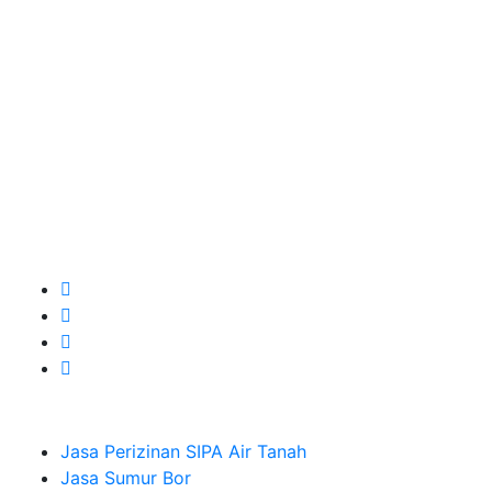
terbaik Success dalam pelaksanaannya untuk
kebutuhan usaha/perusahaan kamu ingin ambil bidang
layanan apa yang akan kami tampilkan untuk yang
terbaik buat kamu.
Kami adalah Solusi Terdekat dengan memberikan
Kualitas terbaik dengan harga yang relatif bersahabat
untuk kebutuhan Pembuatan Perizinan SIPA Air Tanah,
Jasa Sumur Bor, Jasa Geolistrik, Jasa Borehole
Camera dan Plumping Test, Sondir Test, PDA Test dan
Sumur Imbuhan.
Company
Jasa Perizinan SIPA Air Tanah
Jasa Sumur Bor