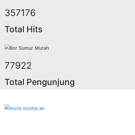
443980
Total Hits
96859
Total Pengunjung
trik, jasa geolistrik, sumur bor, b
Bidang Konstruksi & Pembuatan Perizinan SIPA Air
Tanah bersama Cv.Blora Mustika air yang memberikan
kualitas data-data resmi dan Pekejaan Konstruksi Uji