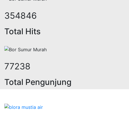
441429
Total Hits
95775
Total Pengunjung
listrik, jasa geolistrik, sumur bor,
Bidang Konstruksi & Pembuatan Perizinan SIPA Air
Tanah bersama Cv.Blora Mustika air yang memberikan
kualitas data-data resmi dan Pekejaan Konstruksi Uji