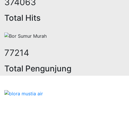
459400
Total Hits
95820
Total Pengunjung
eolistrik, jasa geolistrik, sumur b
Bidang Konstruksi & Pembuatan Perizinan SIPA Air
Tanah bersama Cv.Blora Mustika air yang memberikan
kualitas data-data resmi dan Pekejaan Konstruksi Uji
terbaik Success dalam pelaksanaannya untuk
kebutuhan usaha/perusahaan kamu ingin ambil bidang