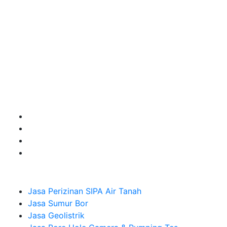
layanan apa yang akan kami tampilkan untuk yang
terbaik buat kamu.
Kami adalah Solusi Terdekat dengan memberikan
Kualitas terbaik dengan harga yang relatif bersahabat
untuk kebutuhan Pembuatan Perizinan SIPA Air Tanah,
Jasa Sumur Bor, Jasa Geolistrik, Jasa Borehole
Camera dan Plumping Test, Sondir Test, PDA Test dan
Sumur Imbuhan.
Company
Jasa Perizinan SIPA Air Tanah
Jasa Sumur Bor
Jasa Geolistrik