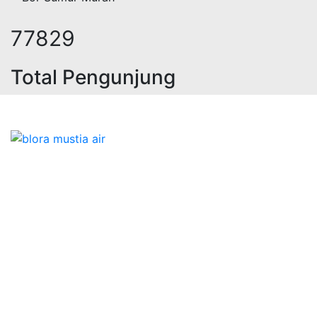
95814
Total Pengunjung
ik, jasa geolistrik, sumur bor, bor
Bidang Konstruksi & Pembuatan Perizinan SIPA Air
Tanah bersama Cv.Blora Mustika air yang memberikan
kualitas data-data resmi dan Pekejaan Konstruksi Uji
terbaik Success dalam pelaksanaannya untuk
kebutuhan usaha/perusahaan kamu ingin ambil bidang
layanan apa yang akan kami tampilkan untuk yang
terbaik buat kamu.
Kami adalah Solusi Terdekat dengan memberikan
Kualitas terbaik dengan harga yang relatif bersahabat
untuk kebutuhan Pembuatan Perizinan SIPA Air Tanah,