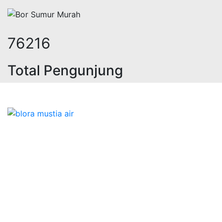
94805
Total Pengunjung
istrik, jasa geolistrik, sumur bor,
Bidang Konstruksi & Pembuatan Perizinan SIPA Air
Tanah bersama Cv.Blora Mustika air yang memberikan
kualitas data-data resmi dan Pekejaan Konstruksi Uji
terbaik Success dalam pelaksanaannya untuk
kebutuhan usaha/perusahaan kamu ingin ambil bidang
layanan apa yang akan kami tampilkan untuk yang
terbaik buat kamu.
Kami adalah Solusi Terdekat dengan memberikan
Kualitas terbaik dengan harga yang relatif bersahabat