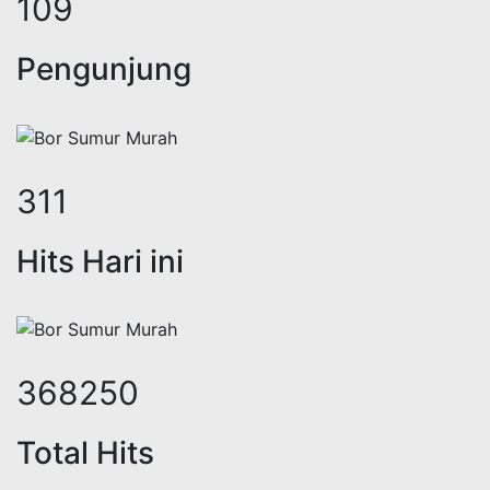
133
Pengunjung
383
Hits Hari ini
453559
Total Hits