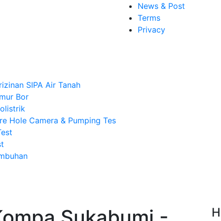
News & Post
Terms
Privacy
rizinan SIPA Air Tanah
mur Bor
listrik
re Hole Camera & Pumping Tes
Test
t
Imbuhan
Kompa Sukabumi -
H