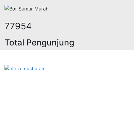
97210
Total Pengunjung
 geolistrik, sumur bor, bor sumur,ma
Bidang Konstruksi & Pembuatan Perizinan SIPA Air
Tanah bersama Cv.Blora Mustika air yang memberikan
kualitas data-data resmi dan Pekejaan Konstruksi Uji
terbaik Success dalam pelaksanaannya untuk
kebutuhan usaha/perusahaan kamu ingin ambil bidang
layanan apa yang akan kami tampilkan untuk yang
terbaik buat kamu.
Kami adalah Solusi Terdekat dengan memberikan
Kualitas terbaik dengan harga yang relatif bersahabat