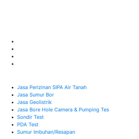
untuk kebutuhan Pembuatan Perizinan SIPA Air Tanah,
Jasa Sumur Bor, Jasa Geolistrik, Jasa Borehole
Camera dan Plumping Test, Sondir Test, PDA Test dan
Sumur Imbuhan.
Company
Jasa Perizinan SIPA Air Tanah
Jasa Sumur Bor
Jasa Geolistrik
Jasa Bore Hole Camera & Pumping Tes
Sondir Test
PDA Test
Sumur Imbuhan/Resapan