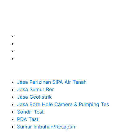
untuk kebutuhan Pembuatan Perizinan SIPA Air Tanah,
Jasa Sumur Bor, Jasa Geolistrik, Jasa Borehole
Camera dan Plumping Test, Sondir Test, PDA Test dan
Sumur Imbuhan.
Company
Jasa Perizinan SIPA Air Tanah
Jasa Sumur Bor
Jasa Geolistrik
Jasa Bore Hole Camera & Pumping Tes
Sondir Test
PDA Test
Sumur Imbuhan/Resapan