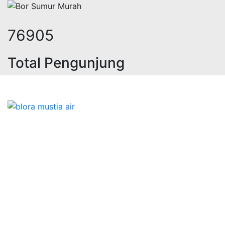
95511
Total Pengunjung
a geolistrik, sumur bor, bor sumur,
Bidang Konstruksi & Pembuatan Perizinan SIPA Air
Tanah bersama Cv.Blora Mustika air yang memberikan
kualitas data-data resmi dan Pekejaan Konstruksi Uji
terbaik Success dalam pelaksanaannya untuk
kebutuhan usaha/perusahaan kamu ingin ambil bidang
layanan apa yang akan kami tampilkan untuk yang
terbaik buat kamu.
Kami adalah Solusi Terdekat dengan memberikan
Kualitas terbaik dengan harga yang relatif bersahabat