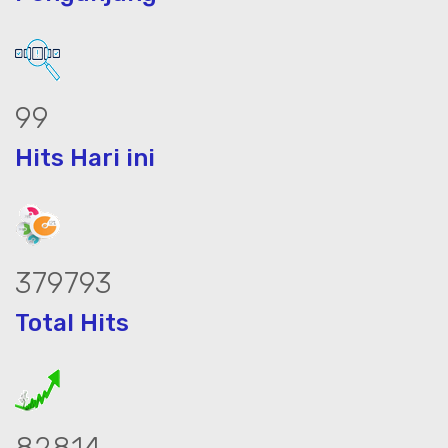
125
Hits Hari ini
479364
Total Hits
104526