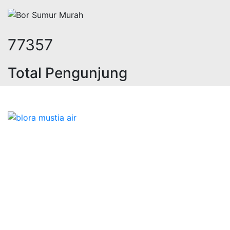
95686
Total Pengunjung
strik, jasa geolistrik, sumur bor, 
Bidang Konstruksi & Pembuatan Perizinan SIPA Air
Tanah bersama Cv.Blora Mustika air yang memberikan
kualitas data-data resmi dan Pekejaan Konstruksi Uji
terbaik Success dalam pelaksanaannya untuk
kebutuhan usaha/perusahaan kamu ingin ambil bidang
layanan apa yang akan kami tampilkan untuk yang
terbaik buat kamu.
Kami adalah Solusi Terdekat dengan memberikan
Kualitas terbaik dengan harga yang relatif bersahabat