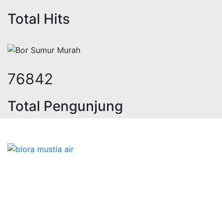
Total Hits
94886
Total Pengunjung
strik, jasa geolistrik, sumur bor, 
Bidang Konstruksi & Pembuatan Perizinan SIPA Air
Tanah bersama Cv.Blora Mustika air yang memberikan
kualitas data-data resmi dan Pekejaan Konstruksi Uji
terbaik Success dalam pelaksanaannya untuk
kebutuhan usaha/perusahaan kamu ingin ambil bidang
layanan apa yang akan kami tampilkan untuk yang