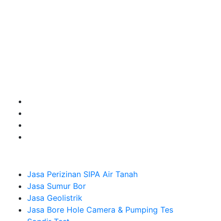
terbaik buat kamu.
Kami adalah Solusi Terdekat dengan memberikan
Kualitas terbaik dengan harga yang relatif bersahabat
untuk kebutuhan Pembuatan Perizinan SIPA Air Tanah,
Jasa Sumur Bor, Jasa Geolistrik, Jasa Borehole
Camera dan Plumping Test, Sondir Test, PDA Test dan
Sumur Imbuhan.
Company
Jasa Perizinan SIPA Air Tanah
Jasa Sumur Bor
Jasa Geolistrik
Jasa Bore Hole Camera & Pumping Tes