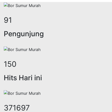
111
Pengunjung
184
Hits Hari ini
454297