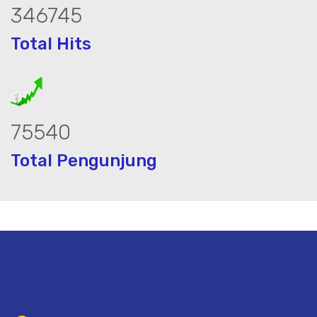
443379
Total Hits
96593
Total Pengunjung
listrik, jasa geolistrik, sumur bor, bor