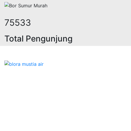
94804
Total Pengunjung
asa geolistrik, sumur bor, bor sumu
Bidang Konstruksi & Pembuatan Perizinan SIPA Air
Tanah bersama Cv.Blora Mustika air yang memberikan
kualitas data-data resmi dan Pekejaan Konstruksi Uji
terbaik Success dalam pelaksanaannya untuk
kebutuhan usaha/perusahaan kamu ingin ambil bidang
layanan apa yang akan kami tampilkan untuk yang
terbaik buat kamu.
Kami adalah Solusi Terdekat dengan memberikan
Kualitas terbaik dengan harga yang relatif bersahabat