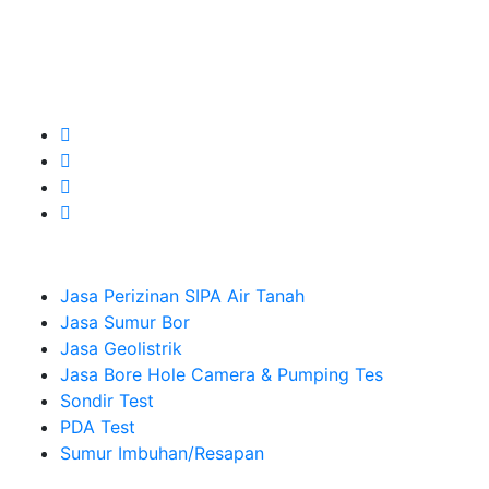
untuk kebutuhan Pembuatan Perizinan SIPA Air Tanah,
Jasa Sumur Bor, Jasa Geolistrik, Jasa Borehole
Camera dan Plumping Test, Sondir Test, PDA Test dan
Sumur Imbuhan.
Company
Jasa Perizinan SIPA Air Tanah
Jasa Sumur Bor
Jasa Geolistrik
Jasa Bore Hole Camera & Pumping Tes
Sondir Test
PDA Test
Sumur Imbuhan/Resapan