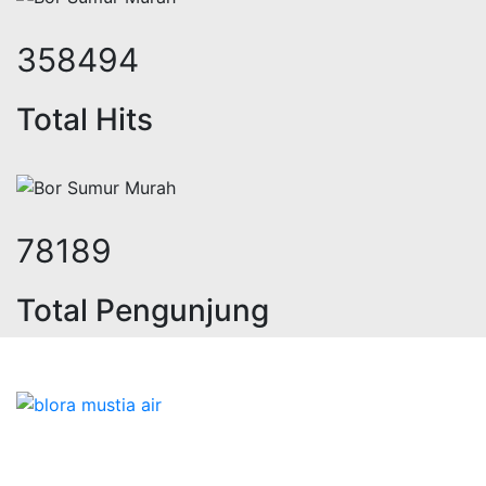
445272
Total Hits
97116
Total Pengunjung
, sumur bor, bor sumur,matek air, b
Bidang Konstruksi & Pembuatan Perizinan SIPA Air
Tanah bersama Cv.Blora Mustika air yang memberikan
kualitas data-data resmi dan Pekejaan Konstruksi Uji