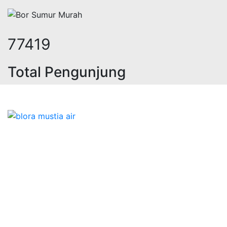
96000
Total Pengunjung
eolistrik, jasa geolistrik, sumur b
Bidang Konstruksi & Pembuatan Perizinan SIPA Air
Tanah bersama Cv.Blora Mustika air yang memberikan
kualitas data-data resmi dan Pekejaan Konstruksi Uji
terbaik Success dalam pelaksanaannya untuk
kebutuhan usaha/perusahaan kamu ingin ambil bidang
layanan apa yang akan kami tampilkan untuk yang
terbaik buat kamu.
Kami adalah Solusi Terdekat dengan memberikan
Kualitas terbaik dengan harga yang relatif bersahabat