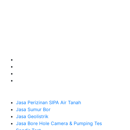
terbaik buat kamu.
Kami adalah Solusi Terdekat dengan memberikan
Kualitas terbaik dengan harga yang relatif bersahabat
untuk kebutuhan Pembuatan Perizinan SIPA Air Tanah,
Jasa Sumur Bor, Jasa Geolistrik, Jasa Borehole
Camera dan Plumping Test, Sondir Test, PDA Test dan
Sumur Imbuhan.
Company
Jasa Perizinan SIPA Air Tanah
Jasa Sumur Bor
Jasa Geolistrik
Jasa Bore Hole Camera & Pumping Tes