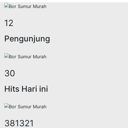
15
Pengunjung
37
Hits Hari ini
466691