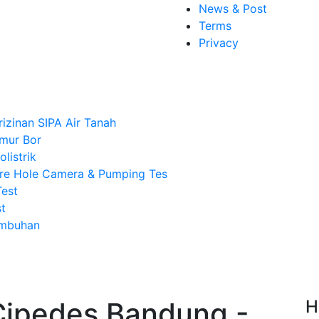
News & Post
Terms
Privacy
rizinan SIPA Air Tanah
mur Bor
listrik
re Hole Camera & Pumping Tes
Test
t
Imbuhan
Cipedes Bandung -
H