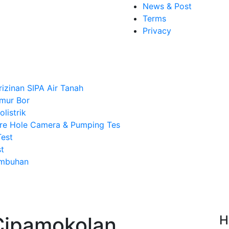
News & Post
Terms
Privacy
rizinan SIPA Air Tanah
mur Bor
listrik
re Hole Camera & Pumping Tes
Test
t
Imbuhan
Cipamokolan
H