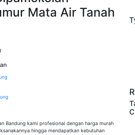
umur Mata Air Tanah
T
g
lan
ung
R
dung
T
C
n Bandung kami profesional dengan harga murah
aksanakannya hingga mendapatkan kebutuhan