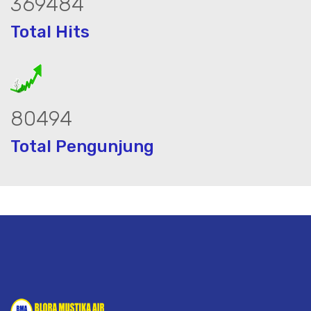
470381
Total Hits
102476
Total Pengunjung
listrik, jasa geolistrik, sumur bor, bor