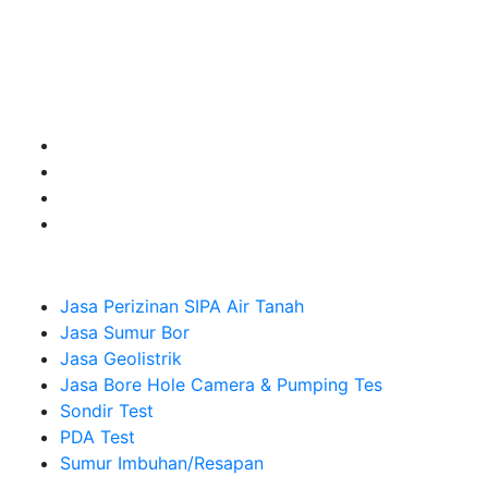
untuk kebutuhan Pembuatan Perizinan SIPA Air Tanah,
Jasa Sumur Bor, Jasa Geolistrik, Jasa Borehole
Camera dan Plumping Test, Sondir Test, PDA Test dan
Sumur Imbuhan.
Company
Jasa Perizinan SIPA Air Tanah
Jasa Sumur Bor
Jasa Geolistrik
Jasa Bore Hole Camera & Pumping Tes
Sondir Test
PDA Test
Sumur Imbuhan/Resapan