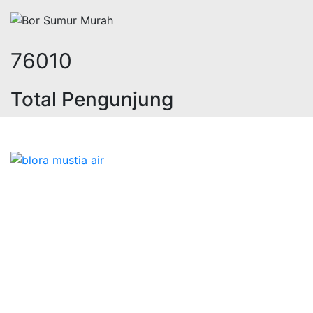
94858
Total Pengunjung
 jasa geolistrik, sumur bor, bor su
Bidang Konstruksi & Pembuatan Perizinan SIPA Air
Tanah bersama Cv.Blora Mustika air yang memberikan
kualitas data-data resmi dan Pekejaan Konstruksi Uji
terbaik Success dalam pelaksanaannya untuk
kebutuhan usaha/perusahaan kamu ingin ambil bidang
layanan apa yang akan kami tampilkan untuk yang
terbaik buat kamu.
Kami adalah Solusi Terdekat dengan memberikan
Kualitas terbaik dengan harga yang relatif bersahabat