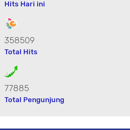
Hits Hari ini
456672
Total Hits
99296
Total Pengunjung
listrik, jasa geolistrik, sumur bor, bo