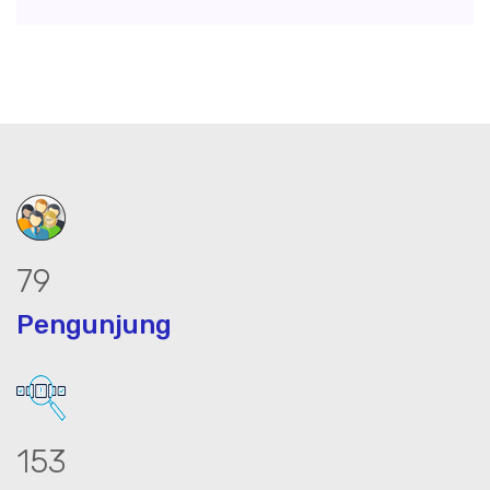
99
Pengunjung
193