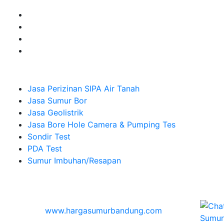
Company
Jasa Perizinan SIPA Air Tanah
Jasa Sumur Bor
Jasa Geolistrik
Jasa Bore Hole Camera & Pumping Tes
Sondir Test
PDA Test
Sumur Imbuhan/Resapan
Melayani Hingga
Seluruh Indonesia & Bali, Lombok, Banyuwangi
© 2026
www.hargasumurbandung.com
| Pembuatan
Izin SIPA Air Tanah, Sumur Bor, Geolistrik, Borehole