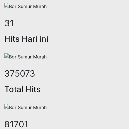
39
Hits Hari ini
464579
Total Hits
101198