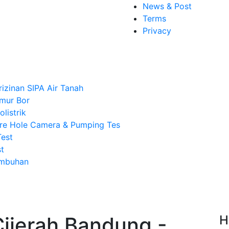
News & Post
Terms
Privacy
rizinan SIPA Air Tanah
mur Bor
listrik
re Hole Camera & Pumping Tes
Test
t
Imbuhan
ijerah Bandung -
H