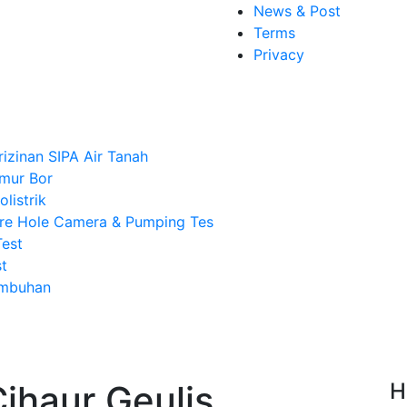
News & Post
Terms
Privacy
rizinan SIPA Air Tanah
mur Bor
listrik
re Hole Camera & Pumping Tes
Test
t
Imbuhan
ihaur Geulis
H