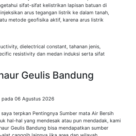
ahui sifat-sifat kelistrikan lapisan batuan di
eksikan arus tegangan listrik ke dalam tanah,
u metode geofisika aktif, karena arus listrik
uctivity, dielectrical constant, tahanan jenis,
fic resistivity dan medan induksi serta sifat
aur Geulis Bandung
g pada
06 Agustus 2026
 saya terpkan Pentingnya Sumber mata Air Bersih
ntuk hal-hal yang mendesak atau pun mendadak, kami
Cihaur Geulis Bandung bisa mendapatkan sumber
t-alat canggih lainnya jika area dan wilayah