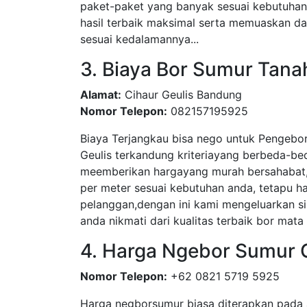
paket-paket yang banyak sesuai kebutuha
hasil terbaik maksimal serta memuaskan dar
sesuai kedalamannya...
3. Biaya Bor Sumur Tana
Alamat:
Cihaur Geulis Bandung
Nomor Telepon:
082157195925
Biaya Terjangkau bisa nego untuk Pengebor
Geulis terkandung kriteriayang berbeda-be
meemberikan hargayang murah bersahabat, 
per meter sesuai kebutuhan anda, tetapu 
pelanggan,dengan ini kami mengeluarkan si
anda nikmati dari kualitas terbaik bor mata 
4. Harga Ngebor Sumur 
Nomor Telepon:
+62 0821 5719 5925
Harga negborsumur biasa diterapkan pada 