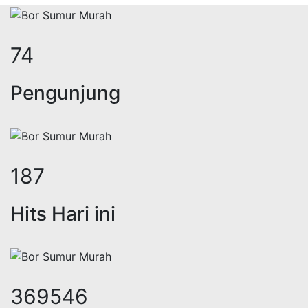
91
Pengunjung
230
Hits Hari ini
453405