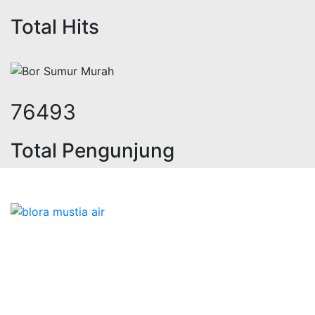
Total Hits
94764
Total Pengunjung
istrik, jasa geolistrik, sumur bor,
Bidang Konstruksi & Pembuatan Perizinan SIPA Air
Tanah bersama Cv.Blora Mustika air yang memberikan
kualitas data-data resmi dan Pekejaan Konstruksi Uji
terbaik Success dalam pelaksanaannya untuk
kebutuhan usaha/perusahaan kamu ingin ambil bidang
layanan apa yang akan kami tampilkan untuk yang