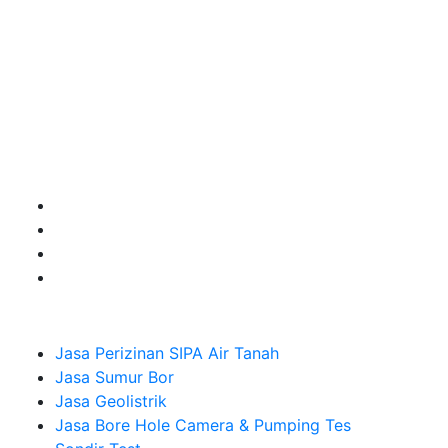
terbaik buat kamu.
Kami adalah Solusi Terdekat dengan memberikan
Kualitas terbaik dengan harga yang relatif bersahabat
untuk kebutuhan Pembuatan Perizinan SIPA Air Tanah,
Jasa Sumur Bor, Jasa Geolistrik, Jasa Borehole
Camera dan Plumping Test, Sondir Test, PDA Test dan
Sumur Imbuhan.
Company
Jasa Perizinan SIPA Air Tanah
Jasa Sumur Bor
Jasa Geolistrik
Jasa Bore Hole Camera & Pumping Tes