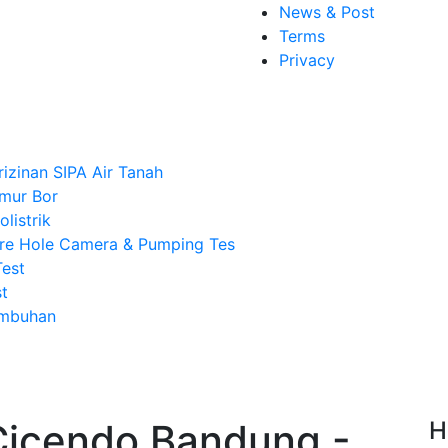
News & Post
Terms
Privacy
rizinan SIPA Air Tanah
mur Bor
listrik
re Hole Camera & Pumping Tes
Test
t
Imbuhan
Cicendo Bandung -
H