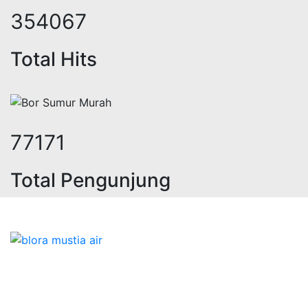
439384
Total Hits
95766
Total Pengunjung
trik, jasa geolistrik, sumur bor, b
Bidang Konstruksi & Pembuatan Perizinan SIPA Air
Tanah bersama Cv.Blora Mustika air yang memberikan
kualitas data-data resmi dan Pekejaan Konstruksi Uji
terbaik Success dalam pelaksanaannya untuk