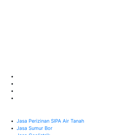
kebutuhan usaha/perusahaan kamu ingin ambil bidang
layanan apa yang akan kami tampilkan untuk yang
terbaik buat kamu.
Kami adalah Solusi Terdekat dengan memberikan
Kualitas terbaik dengan harga yang relatif bersahabat
untuk kebutuhan Pembuatan Perizinan SIPA Air Tanah,
Jasa Sumur Bor, Jasa Geolistrik, Jasa Borehole
Camera dan Plumping Test, Sondir Test, PDA Test dan
Sumur Imbuhan.
Company
Jasa Perizinan SIPA Air Tanah
Jasa Sumur Bor