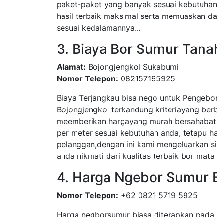
paket-paket yang banyak sesuai kebutuha
hasil terbaik maksimal serta memuaskan dar
sesuai kedalamannya...
3. Biaya Bor Sumur Tana
Alamat:
Bojongjengkol Sukabumi
Nomor Telepon:
082157195925
Biaya Terjangkau bisa nego untuk Pengebo
Bojongjengkol terkandung kriteriayang ber
meemberikan hargayang murah bersahabat, 
per meter sesuai kebutuhan anda, tetapu 
pelanggan,dengan ini kami mengeluarkan si
anda nikmati dari kualitas terbaik bor mata 
4. Harga Ngebor Sumur 
Nomor Telepon:
+62 0821 5719 5925
Harga negborsumur biasa diterapkan pada 