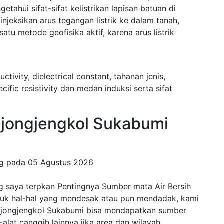
ahui sifat-sifat kelistrikan lapisan batuan di
eksikan arus tegangan listrik ke dalam tanah,
tu metode geofisika aktif, karena arus listrik
uctivity, dielectrical constant, tahanan jenis,
fic resistivity dan medan induksi serta sifat
ongjengkol Sukabumi
ng pada
05 Agustus 2026
g saya terpkan Pentingnya Sumber mata Air Bersih
ntuk hal-hal yang mendesak atau pun mendadak, kami
Bojongjengkol Sukabumi bisa mendapatkan sumber
t-alat canggih lainnya jika area dan wilayah