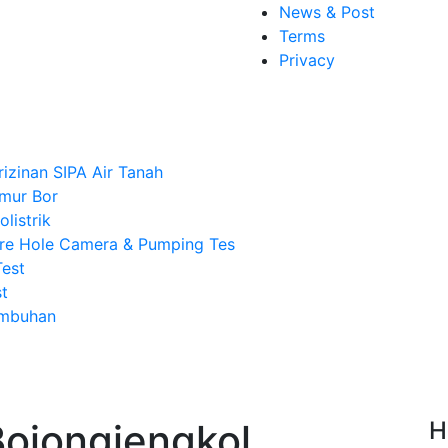
News & Post
Terms
Privacy
rizinan SIPA Air Tanah
mur Bor
listrik
re Hole Camera & Pumping Tes
Test
t
Imbuhan
Bojongjengkol
H