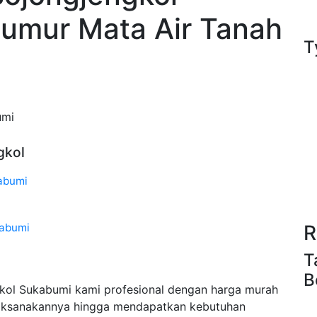
Sumur Mata Air Tanah
T
umi
gkol
abumi
kabumi
R
T
B
ol Sukabumi kami profesional dengan harga murah
aksanakannya hingga mendapatkan kebutuhan