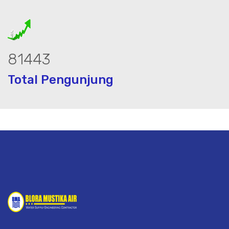
103430
Total Pengunjung
istrik, jasa geolistrik, sumur bor, bor