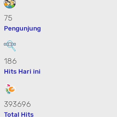
94
Pengunjung
233
Hits Hari ini
494607
Total Hits