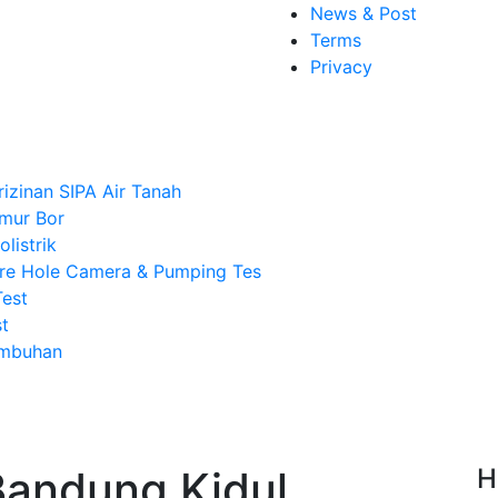
News & Post
Terms
Privacy
rizinan SIPA Air Tanah
mur Bor
listrik
re Hole Camera & Pumping Tes
Test
t
Imbuhan
Bandung Kidul
H