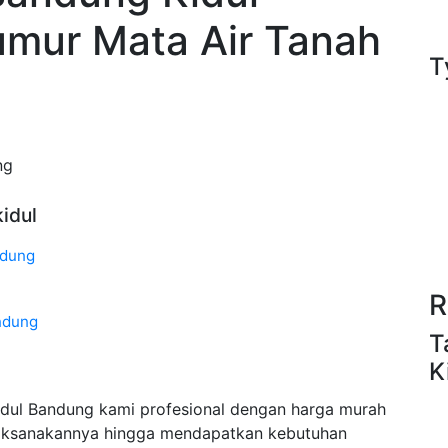
umur Mata Air Tanah
T
ng
idul
ndung
R
ndung
T
K
ul Bandung kami profesional dengan harga murah
aksanakannya hingga mendapatkan kebutuhan