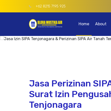
+62 8215 7195 925
Home
About
Jasa Perizinan SIP
Surat Izin Pengusa
Tenjonagara