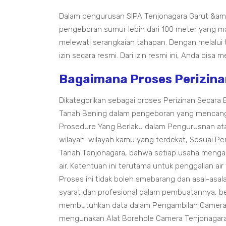
Dalam pengurusan SIPA Tenjonagara Garut &amp
pengeboran sumur lebih dari 100 meter yang ma
melewati serangkaian tahapan. Dengan melalui
izin secara resmi. Dari izin resmi ini, Anda bis
Bagaimana Proses Perizina
Dikategorikan sebagai proses Perizinan Secara
Tanah Bening dalam pengeboran yang mencang
Prosedure Yang Berlaku dalam Pengurusnan ata
wilayah-wilayah kamu yang terdekat, Sesuai P
Tanah Tenjonagara, bahwa setiap usaha mengamb
air. Ketentuan ini terutama untuk penggalian a
Proses ini tidak boleh smebarang dan asal-asa
syarat dan profesional dalam pembuatannya, be
membutuhkan data dalam Pengambilan Camera 
mengunakan Alat Borehole Camera Tenjonagar