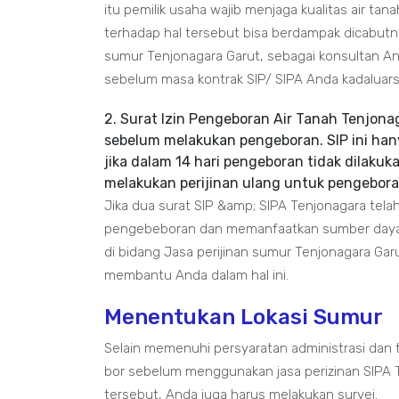
itu pemilik usaha wajib menjaga kualitas air ta
terhadap hal tersebut bisa berdampak dicabutn
sumur Tenjonagara Garut, sebagai konsultan A
sebelum masa kontrak SIP/ SIPA Anda kadaluars
2. Surat Izin Pengeboran Air Tanah Tenjona
sebelum melakukan pengeboran. SIP ini hanya 
jika dalam 14 hari pengeboran tidak dilakuk
melakukan perijinan ulang untuk pengebora
Jika dua surat SIP &amp; SIPA Tenjonagara tela
pengebeboran dan memanfaatkan sumber daya ai
di bidang Jasa perijinan sumur Tenjonagara Gar
membantu Anda dalam hal ini.
Menentukan Lokasi Sumur
Selain memenuhi persyaratan administrasi dan t
bor sebelum menggunakan jasa perizinan SIPA 
tersebut, Anda juga harus melakukan survei.