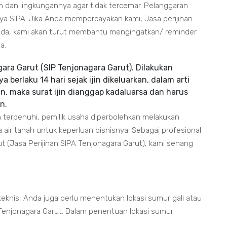
nah dan lingkungannya agar tidak tercemar. Pelanggaran
ya SIPA. Jika Anda mempercayakan kami, Jasa perijinan
nda, kami akan turut membantu mengingatkan/ reminder
a.
gara Garut (SIP Tenjonagara Garut). Dilakukan
berlaku 14 hari sejak ijin dikeluarkan, dalam arti
an, maka surat ijin dianggap kadaluarsa dan harus
n.
h terpenuhi, pemilik usaha diperbolehkan melakukan
r tanah untuk keperluan bisnisnya. Sebagai profesional
ut (Jasa Perijinan SIPA Tenjonagara Garut), kami senang
eknis, Anda juga perlu menentukan lokasi sumur gali atau
Tenjonagara Garut. Dalam penentuan lokasi sumur