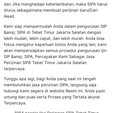
dan Jika menghadapi keterlambatan, maka SIPA harus
diurus sebagaimana membuat perijinan baru(Dari
Awal).
Kami siap mempermudah Anda dalam pengurusan SIP
&amp; SIPA di Tebet Timur Jakarta Selatan dengan
lebih mudah, lebih cepat, dan lebih murah. Anda bisa
fokus mengatur keperluan bisnis Anda yang lain, kami
akan mempersiapkan semua prosedur pengurusan ijin
SIP &amp; SIPA, Percayakan Kami Sebagai Jasa
Perizinan SIPA Tebet Timur Jakarta Selatan
terpercaya.
Tunggu apa lagi, bagi Anda yang saat ini tengah
membutuhkan jasa perizinan SIPA, langsung saja
hubungi kami segera di website Resmi ini. Anda pasti
untung dan puas serta Proses yang Tertata akurat
Terpercaya.