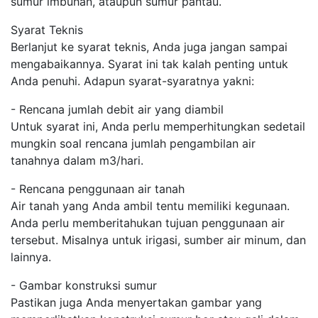
sumur imbuhan, ataupun sumur pantau.
Syarat Teknis
Berlanjut ke syarat teknis, Anda juga jangan sampai
mengabaikannya. Syarat ini tak kalah penting untuk
Anda penuhi. Adapun syarat-syaratnya yakni:
- Rencana jumlah debit air yang diambil
Untuk syarat ini, Anda perlu memperhitungkan sedetail
mungkin soal rencana jumlah pengambilan air
tanahnya dalam m3/hari.
- Rencana penggunaan air tanah
Air tanah yang Anda ambil tentu memiliki kegunaan.
Anda perlu memberitahukan tujuan penggunaan air
tersebut. Misalnya untuk irigasi, sumber air minum, dan
lainnya.
- Gambar konstruksi sumur
Pastikan juga Anda menyertakan gambar yang