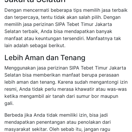
Dengan mencermati beberapa tips memilih jasa terbaik
dan terpercaya, tentu tidak akan salah pilih. Dengan
memilih jasa perizinan SIPA Tebet Timur Jakarta
Selatan terbaik, Anda bisa mendapatkan banyak
manfaat atau keuntungan tersendiri. Manfaatnya tak
lain adalah sebagai berikut.
Lebih Aman dan Tenang
Menggunakan jasa perizinan SIPA Tebet Timur Jakarta
Selatan bisa memberikan manfaat berupa perasaan
lebih aman dan tenang. Karena sudah mengantongi izin
resmi, Anda tidak perlu merasa khawatir atau was-was
ketika mengambil air tanah dari sumur bor maupun
gali.
Berbeda jika Anda tidak memiliki izin, bisa jadi
mendapatkan penentangan atau penolakan dari
masyarakat sekitar. Oleh sebab itu, jangan ragu