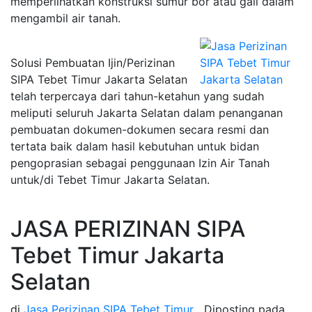
memperlihatkan konstruksi sumur bor atau gali dalam
mengambil air tanah.
Solusi Pembuatan Ijin/Perizinan
SIPA Tebet Timur Jakarta Selatan
telah terpercaya dari tahun-ketahun yang sudah
meliputi seluruh Jakarta Selatan dalam penanganan
pembuatan dokumen-dokumen secara resmi dan
tertata baik dalam hasil kebutuhan untuk bidan
pengoprasian sebagai penggunaan Izin Air Tanah
untuk/di Tebet Timur Jakarta Selatan.
JASA PERIZINAN SIPA
Tebet Timur Jakarta
Selatan
di
Jasa Perizinan SIPA Tebet Timur
Diposting pada