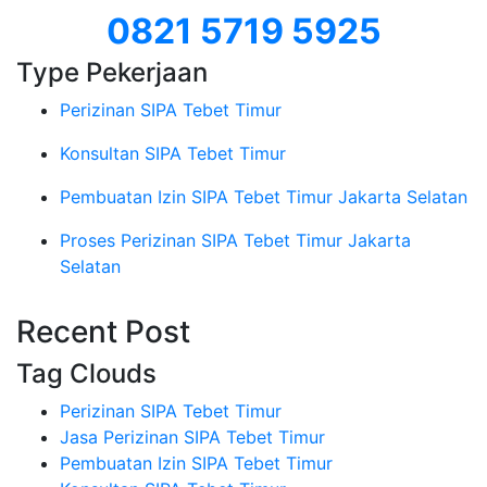
0821 5719 5925
Type Pekerjaan
Perizinan SIPA Tebet Timur
Konsultan SIPA Tebet Timur
Pembuatan Izin SIPA Tebet Timur Jakarta Selatan
Proses Perizinan SIPA Tebet Timur Jakarta
Selatan
Recent Post
Tag Clouds
Perizinan SIPA Tebet Timur
Jasa Perizinan SIPA Tebet Timur
Pembuatan Izin SIPA Tebet Timur