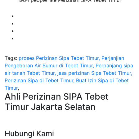
1984 people like Perizinan SIPA Tebet Timur
Tags:
proses Perizinan Sipa Tebet Timur, Perjanjian
Pengeboran Air Sumur di Tebet Timur, Perpanjang sipa
air tanah Tebet Timur, jasa perizinan Sipa Tebet Timur,
Perizinan Sipa di Tebet Timur, Buat Izin Sipa di Tebet
Timur
,
Ahli Perizinan SIPA Tebet
Timur Jakarta Selatan
Hubungi Kami