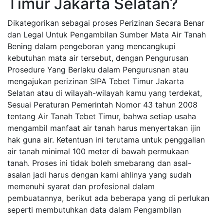
Timur Jakarta Selatan?
Dikategorikan sebagai proses Perizinan Secara Benar
dan Legal Untuk Pengambilan Sumber Mata Air Tanah
Bening dalam pengeboran yang mencangkupi
kebutuhan mata air tersebut, dengan Pengurusan
Prosedure Yang Berlaku dalam Pengurusnan atau
mengajukan perizinan SIPA Tebet Timur Jakarta
Selatan atau di wilayah-wilayah kamu yang terdekat,
Sesuai Peraturan Pemerintah Nomor 43 tahun 2008
tentang Air Tanah Tebet Timur, bahwa setiap usaha
mengambil manfaat air tanah harus menyertakan ijin
hak guna air. Ketentuan ini terutama untuk penggalian
air tanah minimal 100 meter di bawah permukaan
tanah. Proses ini tidak boleh smebarang dan asal-
asalan jadi harus dengan kami ahlinya yang sudah
memenuhi syarat dan profesional dalam
pembuatannya, berikut ada beberapa yang di perlukan
seperti membutuhkan data dalam Pengambilan