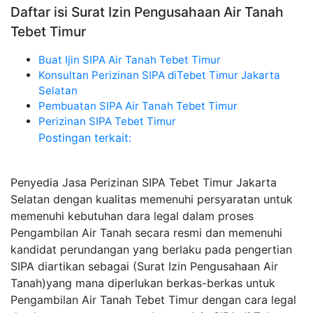
Daftar isi Surat Izin Pengusahaan Air Tanah
Tebet Timur
Buat Ijin SIPA Air Tanah Tebet Timur
Konsultan Perizinan SIPA diTebet Timur Jakarta
Selatan
Pembuatan SIPA Air Tanah Tebet Timur
Perizinan SIPA Tebet Timur
Postingan terkait:
Penyedia Jasa Perizinan SIPA Tebet Timur Jakarta
Selatan dengan kualitas memenuhi persyaratan untuk
memenuhi kebutuhan dara legal dalam proses
Pengambilan Air Tanah secara resmi dan memenuhi
kandidat perundangan yang berlaku pada pengertian
SIPA diartikan sebagai (Surat Izin Pengusahaan Air
Tanah)yang mana diperlukan berkas-berkas untuk
Pengambilan Air Tanah Tebet Timur dengan cara legal