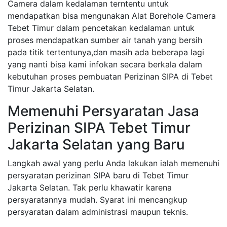
Camera dalam kedalaman terntentu untuk
mendapatkan bisa mengunakan Alat Borehole Camera
Tebet Timur dalam pencetakan kedalaman untuk
proses mendapatkan sumber air tanah yang bersih
pada titik tertentunya,dan masih ada beberapa lagi
yang nanti bisa kami infokan secara berkala dalam
kebutuhan proses pembuatan Perizinan SIPA di Tebet
Timur Jakarta Selatan.
Memenuhi Persyaratan Jasa
Perizinan SIPA Tebet Timur
Jakarta Selatan yang Baru
Langkah awal yang perlu Anda lakukan ialah memenuhi
persyaratan perizinan SIPA baru di Tebet Timur
Jakarta Selatan. Tak perlu khawatir karena
persyaratannya mudah. Syarat ini mencangkup
persyaratan dalam administrasi maupun teknis.