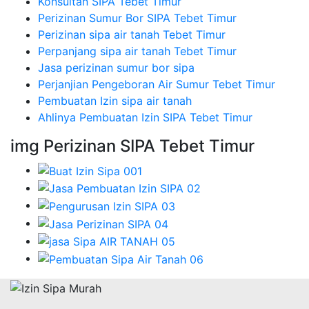
Konsultan SIPA Tebet Timur
Perizinan Sumur Bor SIPA Tebet Timur
Perizinan sipa air tanah Tebet Timur
Perpanjang sipa air tanah Tebet Timur
Jasa perizinan sumur bor sipa
Perjanjian Pengeboran Air Sumur Tebet Timur
Pembuatan Izin sipa air tanah
Ahlinya Pembuatan Izin SIPA Tebet Timur
img Perizinan SIPA Tebet Timur