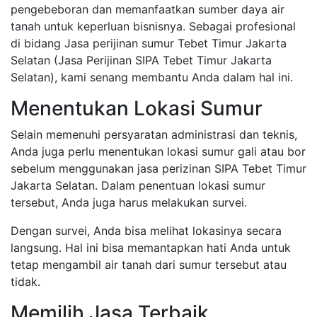
pengebeboran dan memanfaatkan sumber daya air
tanah untuk keperluan bisnisnya. Sebagai profesional
di bidang Jasa perijinan sumur Tebet Timur Jakarta
Selatan (Jasa Perijinan SIPA Tebet Timur Jakarta
Selatan), kami senang membantu Anda dalam hal ini.
Menentukan Lokasi Sumur
Selain memenuhi persyaratan administrasi dan teknis,
Anda juga perlu menentukan lokasi sumur gali atau bor
sebelum menggunakan jasa perizinan SIPA Tebet Timur
Jakarta Selatan. Dalam penentuan lokasi sumur
tersebut, Anda juga harus melakukan survei.
Dengan survei, Anda bisa melihat lokasinya secara
langsung. Hal ini bisa memantapkan hati Anda untuk
tetap mengambil air tanah dari sumur tersebut atau
tidak.
Memilih Jasa Terbaik