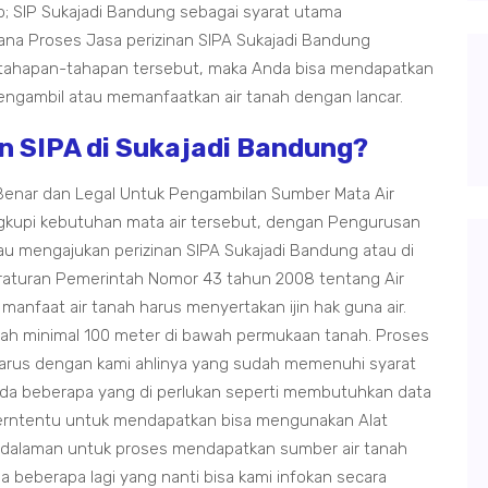
 SIP Sukajadi Bandung sebagai syarat utama
ana Proses Jasa perizinan SIPA Sukajadi Bandung
 tahapan-tahapan tersebut, maka Anda bisa mendapatkan
a mengambil atau memanfaatkan air tanah dengan lancar.
n SIPA di Sukajadi Bandung?
 Benar dan Legal Untuk Pengambilan Sumber Mata Air
kupi kebutuhan mata air tersebut, dengan Pengurusan
u mengajukan perizinan SIPA Sukajadi Bandung atau di
eraturan Pemerintah Nomor 43 tahun 2008 tentang Air
anfaat air tanah harus menyertakan ijin hak guna air.
anah minimal 100 meter di bawah permukaan tanah. Proses
i harus dengan kami ahlinya yang sudah memenuhi syarat
ada beberapa yang di perlukan seperti membutuhkan data
erntentu untuk mendapatkan bisa mengunakan Alat
edalaman untuk proses mendapatkan sumber air tanah
a beberapa lagi yang nanti bisa kami infokan secara