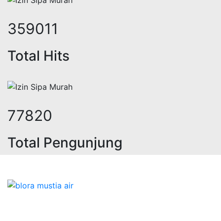
473952
Total Hits
103143
Total Pengunjung
ik, jasa geolistrik, sumur bor, bor
Bidang Konstruksi & Pembuatan Perizinan SIPA Air
Tanah bersama Cv.Blora Mustika air yang memberikan
kualitas data-data resmi dan Pekejaan Konstruksi Uji