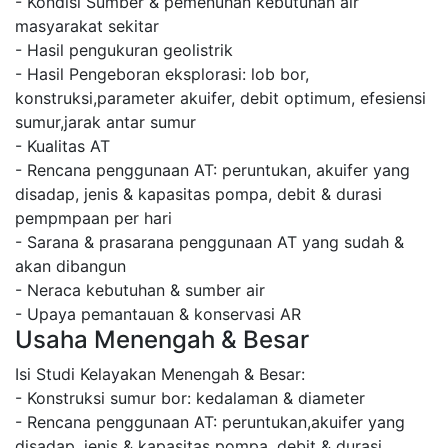
- Kondisi Sumber & pemenuhan kebutuhan air
masyarakat sekitar
- Hasil pengukuran geolistrik
- Hasil Pengeboran eksplorasi: lob bor,
konstruksi,parameter akuifer, debit optimum, efesiensi
sumur,jarak antar sumur
- Kualitas AT
- Rencana penggunaan AT: peruntukan, akuifer yang
disadap, jenis & kapasitas pompa, debit & durasi
pempmpaan per hari
- Sarana & prasarana penggunaan AT yang sudah &
akan dibangun
- Neraca kebutuhan & sumber air
- Upaya pemantauan & konservasi AR
Usaha Menengah & Besar
Isi Studi Kelayakan Menengah & Besar:
- Konstruksi sumur bor: kedalaman & diameter
- Rencana penggunaan AT: peruntukan,akuifer yang
disadap, jenis & kapasitas pompa, debit & durasi