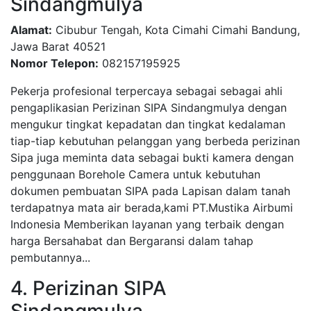
Sindangmulya
Alamat:
Cibubur Tengah, Kota Cimahi Cimahi Bandung,
Jawa Barat 40521
Nomor Telepon:
082157195925
Pekerja profesional terpercaya sebagai sebagai ahli
pengaplikasian Perizinan SIPA Sindangmulya dengan
mengukur tingkat kepadatan dan tingkat kedalaman
tiap-tiap kebutuhan pelanggan yang berbeda perizinan
Sipa juga meminta data sebagai bukti kamera dengan
penggunaan Borehole Camera untuk kebutuhan
dokumen pembuatan SIPA pada Lapisan dalam tanah
terdapatnya mata air berada,kami PT.Mustika Airbumi
Indonesia Memberikan layanan yang terbaik dengan
harga Bersahabat dan Bergaransi dalam tahap
pembutannya...
4. Perizinan SIPA
Sindangmulya