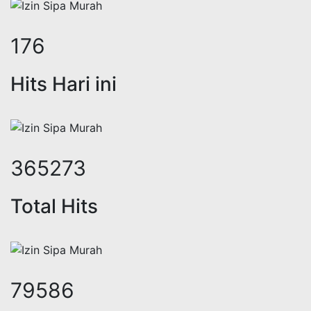
234
Hits Hari ini
487505
Total Hits
105909