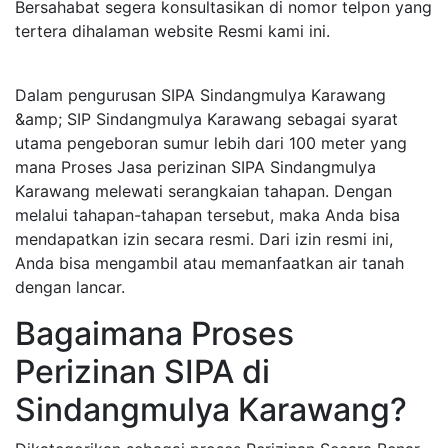
Bersahabat segera konsultasikan di nomor telpon yang
tertera dihalaman website Resmi kami ini.
Dalam pengurusan SIPA Sindangmulya Karawang
&amp; SIP Sindangmulya Karawang sebagai syarat
utama pengeboran sumur lebih dari 100 meter yang
mana Proses Jasa perizinan SIPA Sindangmulya
Karawang melewati serangkaian tahapan. Dengan
melalui tahapan-tahapan tersebut, maka Anda bisa
mendapatkan izin secara resmi. Dari izin resmi ini,
Anda bisa mengambil atau memanfaatkan air tanah
dengan lancar.
Bagaimana Proses
Perizinan SIPA di
Sindangmulya Karawang?