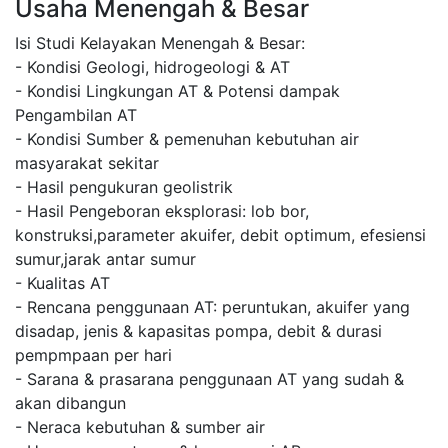
Usaha Menengah & Besar
Isi Studi Kelayakan Menengah & Besar:
- Kondisi Geologi, hidrogeologi & AT
- Kondisi Lingkungan AT & Potensi dampak
Pengambilan AT
- Kondisi Sumber & pemenuhan kebutuhan air
masyarakat sekitar
- Hasil pengukuran geolistrik
- Hasil Pengeboran eksplorasi: lob bor,
konstruksi,parameter akuifer, debit optimum, efesiensi
sumur,jarak antar sumur
- Kualitas AT
- Rencana penggunaan AT: peruntukan, akuifer yang
disadap, jenis & kapasitas pompa, debit & durasi
pempmpaan per hari
- Sarana & prasarana penggunaan AT yang sudah &
akan dibangun
- Neraca kebutuhan & sumber air