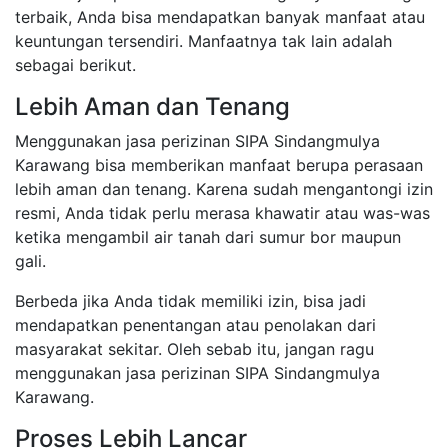
terbaik, Anda bisa mendapatkan banyak manfaat atau
keuntungan tersendiri. Manfaatnya tak lain adalah
sebagai berikut.
Lebih Aman dan Tenang
Menggunakan jasa perizinan SIPA Sindangmulya
Karawang bisa memberikan manfaat berupa perasaan
lebih aman dan tenang. Karena sudah mengantongi izin
resmi, Anda tidak perlu merasa khawatir atau was-was
ketika mengambil air tanah dari sumur bor maupun
gali.
Berbeda jika Anda tidak memiliki izin, bisa jadi
mendapatkan penentangan atau penolakan dari
masyarakat sekitar. Oleh sebab itu, jangan ragu
menggunakan jasa perizinan SIPA Sindangmulya
Karawang.
Proses Lebih Lancar