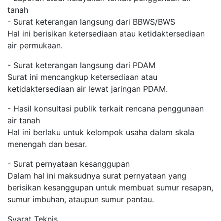
tanah
- Surat keterangan langsung dari BBWS/BWS
Hal ini berisikan ketersediaan atau ketidaktersediaan
air permukaan.
- Surat keterangan langsung dari PDAM
Surat ini mencangkup ketersediaan atau
ketidaktersediaan air lewat jaringan PDAM.
- Hasil konsultasi publik terkait rencana penggunaan
air tanah
Hal ini berlaku untuk kelompok usaha dalam skala
menengah dan besar.
- Surat pernyataan kesanggupan
Dalam hal ini maksudnya surat pernyataan yang
berisikan kesanggupan untuk membuat sumur resapan,
sumur imbuhan, ataupun sumur pantau.
Syarat Teknis