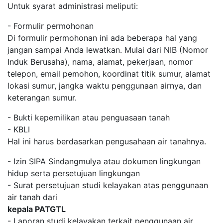
Untuk syarat administrasi meliputi:
- Formulir permohonan
Di formulir permohonan ini ada beberapa hal yang
jangan sampai Anda lewatkan. Mulai dari NIB (Nomor
Induk Berusaha), nama, alamat, pekerjaan, nomor
telepon, email pemohon, koordinat titik sumur, alamat
lokasi sumur, jangka waktu penggunaan airnya, dan
keterangan sumur.
- Bukti kepemilikan atau penguasaan tanah
- KBLI
Hal ini harus berdasarkan pengusahaan air tanahnya.
- Izin SIPA Sindangmulya atau dokumen lingkungan
hidup serta persetujuan lingkungan
- Surat persetujuan studi kelayakan atas penggunaan
air tanah dari
kepala PATGTL
- Laporan studi kelayakan terkait penggunaan air