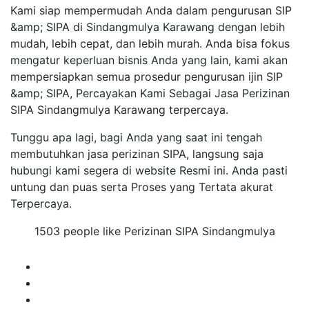
Kami siap mempermudah Anda dalam pengurusan SIP
&amp; SIPA di Sindangmulya Karawang dengan lebih
mudah, lebih cepat, dan lebih murah. Anda bisa fokus
mengatur keperluan bisnis Anda yang lain, kami akan
mempersiapkan semua prosedur pengurusan ijin SIP
&amp; SIPA, Percayakan Kami Sebagai Jasa Perizinan
SIPA Sindangmulya Karawang terpercaya.
Tunggu apa lagi, bagi Anda yang saat ini tengah
membutuhkan jasa perizinan SIPA, langsung saja
hubungi kami segera di website Resmi ini. Anda pasti
untung dan puas serta Proses yang Tertata akurat
Terpercaya.
1503 people like Perizinan SIPA Sindangmulya