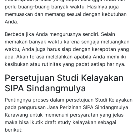
perlu buang-buang banyak waktu. Hasilnya juga
memuaskan dan memang sesuai dengan kebutuhan
Anda.
Berbeda jika Anda mengurusnya sendiri. Selain
memakan banyak waktu karena sengaja meluangkan
waktu, Anda juga harus siap dengan kerepotan yang
ada. Akan terasa melelahkan apabila Anda memiliki
kesibukan atau rutinitas yang padat setiap harinya.
Persetujuan Studi Kelayakan
SIPA Sindangmulya
Pentingnya proses dalam persetujuan Studi Kelayakan
pada pengurusan Jasa Perizinan SIPA Sindangmulya
Karawang untuk memenuhi persyaratan yang jelas
maka bisa ikutik draft study kelayakan sebagai
berikut: