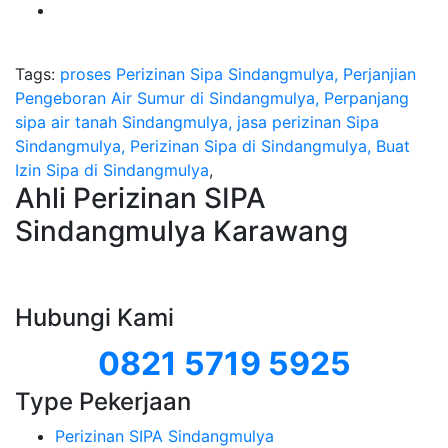
Tags:
proses Perizinan Sipa Sindangmulya, Perjanjian
Pengeboran Air Sumur di Sindangmulya, Perpanjang
sipa air tanah Sindangmulya, jasa perizinan Sipa
Sindangmulya, Perizinan Sipa di Sindangmulya, Buat
Izin Sipa di Sindangmulya
,
Ahli Perizinan SIPA
Sindangmulya Karawang
Hubungi Kami
0821 5719 5925
Type Pekerjaan
Perizinan SIPA Sindangmulya