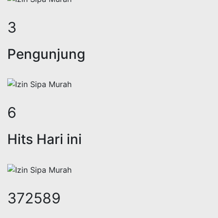
5
Pengunjung
7
Hits Hari ini
490623