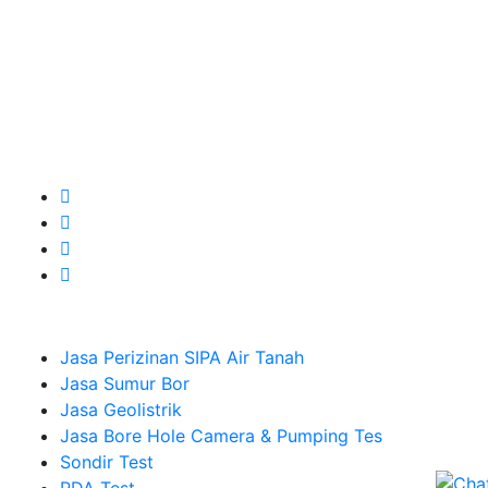
Kami adalah Solusi Terdekat dengan memberikan
Kualitas terbaik dengan harga yang relatif bersahabat
untuk kebutuhan Pembuatan Perizinan SIPA Air Tanah,
Jasa Sumur Bor, Jasa Geolistrik, Jasa Borehole
Camera dan Plumping Test, Sondir Test, PDA Test dan
Sumur Imbuhan.
Company
Jasa Perizinan SIPA Air Tanah
Jasa Sumur Bor
Jasa Geolistrik
Jasa Bore Hole Camera & Pumping Tes
Sondir Test