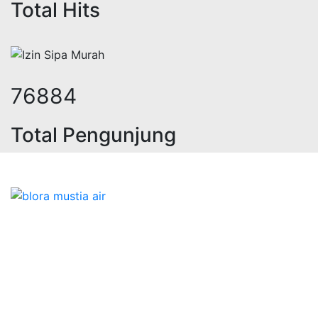
Total Hits
102615
Total Pengunjung
eolistrik, sumur bor, bor sumur,mat
Bidang Konstruksi & Pembuatan Perizinan SIPA Air
Tanah bersama Cv.Blora Mustika air yang memberikan
kualitas data-data resmi dan Pekejaan Konstruksi Uji
terbaik Success dalam pelaksanaannya untuk
kebutuhan usaha/perusahaan kamu ingin ambil bidang
layanan apa yang akan kami tampilkan untuk yang
terbaik buat kamu.