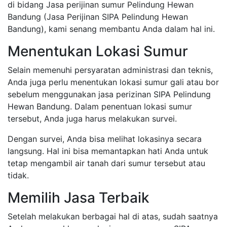
di bidang Jasa perijinan sumur Pelindung Hewan
Bandung (Jasa Perijinan SIPA Pelindung Hewan
Bandung), kami senang membantu Anda dalam hal ini.
Menentukan Lokasi Sumur
Selain memenuhi persyaratan administrasi dan teknis,
Anda juga perlu menentukan lokasi sumur gali atau bor
sebelum menggunakan jasa perizinan SIPA Pelindung
Hewan Bandung. Dalam penentuan lokasi sumur
tersebut, Anda juga harus melakukan survei.
Dengan survei, Anda bisa melihat lokasinya secara
langsung. Hal ini bisa memantapkan hati Anda untuk
tetap mengambil air tanah dari sumur tersebut atau
tidak.
Memilih Jasa Terbaik
Setelah melakukan berbagai hal di atas, sudah saatnya