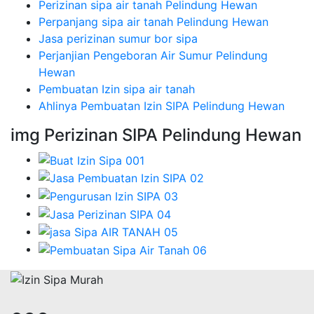
Perizinan sipa air tanah Pelindung Hewan
Perpanjang sipa air tanah Pelindung Hewan
Jasa perizinan sumur bor sipa
Perjanjian Pengeboran Air Sumur Pelindung
Hewan
Pembuatan Izin sipa air tanah
Ahlinya Pembuatan Izin SIPA Pelindung Hewan
img Perizinan SIPA Pelindung Hewan