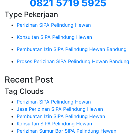
0821 5719 5925
Type Pekerjaan
Perizinan SIPA Pelindung Hewan
Konsultan SIPA Pelindung Hewan
Pembuatan Izin SIPA Pelindung Hewan Bandung
Proses Perizinan SIPA Pelindung Hewan Bandung
Recent Post
Tag Clouds
Perizinan SIPA Pelindung Hewan
Jasa Perizinan SIPA Pelindung Hewan
Pembuatan Izin SIPA Pelindung Hewan
Konsultan SIPA Pelindung Hewan
Perizinan Sumur Bor SIPA Pelindung Hewan