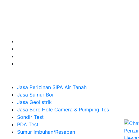
untuk kebutuhan Pembuatan Perizinan SIPA Air Tanah,
Jasa Sumur Bor, Jasa Geolistrik, Jasa Borehole
Camera dan Plumping Test, Sondir Test, PDA Test dan
Sumur Imbuhan.
Company
Jasa Perizinan SIPA Air Tanah
Jasa Sumur Bor
Jasa Geolistrik
Jasa Bore Hole Camera & Pumping Tes
Sondir Test
PDA Test
Sumur Imbuhan/Resapan