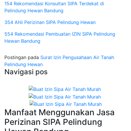
154 Rekomendasi Konsultan SIPA Terdekat di
Pelindung Hewan Bandung
354 Ahli Perizinan SIPA Pelindung Hewan
554 Rekomendasi Pembuatan IZIN SIPA Pelindung
Hewan Bandung
Postingan pada
Surat Izin Pengusahaan Air Tanah
Pelindung Hewan
Navigasi pos
Manfaat Menggunakan Jasa
Perizinan SIPA Pelindung