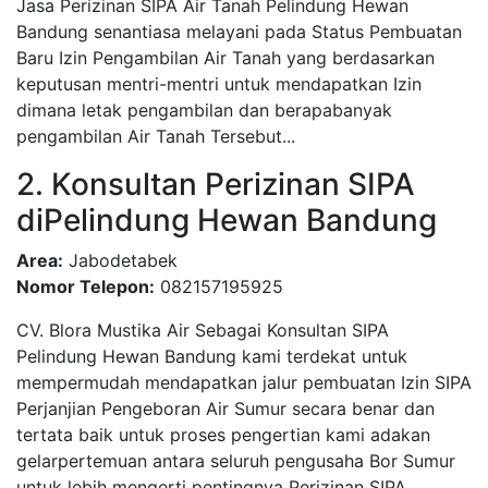
Jasa Perizinan SIPA Air Tanah Pelindung Hewan
Bandung senantiasa melayani pada Status Pembuatan
Baru Izin Pengambilan Air Tanah yang berdasarkan
keputusan mentri-mentri untuk mendapatkan Izin
dimana letak pengambilan dan berapabanyak
pengambilan Air Tanah Tersebut...
2. Konsultan Perizinan SIPA
diPelindung Hewan Bandung
Area:
Jabodetabek
Nomor Telepon:
082157195925
CV. Blora Mustika Air Sebagai Konsultan SIPA
Pelindung Hewan Bandung kami terdekat untuk
mempermudah mendapatkan jalur pembuatan Izin SIPA
Perjanjian Pengeboran Air Sumur secara benar dan
tertata baik untuk proses pengertian kami adakan
gelarpertemuan antara seluruh pengusaha Bor Sumur
untuk lebih mengerti pentingnya Perizinan SIPA...