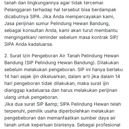
tanah dan lingkungannya agar tidak tercemar.
Pelanggaran terhadap hal tersebut bisa berdampak
dicabutnya SIPA. Jika Anda mempercayakan kami,
Jasa perijinan sumur Pelindung Hewan Bandung,
sebagai konsultan Anda, kami akan turut membantu
mengingatkan/ reminder sebelum masa kontrak SIP/
SIPA Anda kadaluarsa.
2. Surat Izin Pengeboran Air Tanah Pelindung Hewan
Bandung (SIP Pelindung Hewan Bandung). Dilakukan
sebelum melakukan pengeboran. SIP ini hanya berlaku
14 hari sejak ijin dikeluarkan, dalam arti jika dalam 14
hari pengeboran tidak dilakukan, maka surat ijin
dianggap kadaluarsa dan harus melakukan perijinan
ulang untuk pengeboran.
Jika dua surat SIP &amp; SIPA Pelindung Hewan telah
terpenuhi, pemilik usaha diperbolehkan melakukan
pengebeboran dan memanfaatkan sumber daya air
tanah untuk keperluan bisnisnya. Sebagai profesional