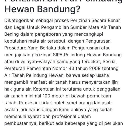
Hewan Bandung?
Dikategorikan sebagai proses Perizinan Secara Benar
dan Legal Untuk Pengambilan Sumber Mata Air Tanah
Bening dalam pengeboran yang mencangkupi
kebutuhan mata air tersebut, dengan Pengurusan
Prosedure Yang Berlaku dalam Pengurusnan atau
mengajukan perizinan SIPA Pelindung Hewan Bandung
atau di wilayah-wilayah kamu yang terdekat, Sesuai
Peraturan Pemerintah Nomor 43 tahun 2008 tentang
Air Tanah Pelindung Hewan, bahwa setiap usaha
mengambil manfaat air tanah harus menyertakan ijin
hak guna air. Ketentuan ini terutama untuk penggalian
air tanah minimal 100 meter di bawah permukaan
tanah. Proses ini tidak boleh smebarang dan asal-
asalan jadi harus dengan kami ahlinya yang sudah
memenuhi syarat dan profesional dalam
pembuatannya, berikut ada beberapa yang di perlukan