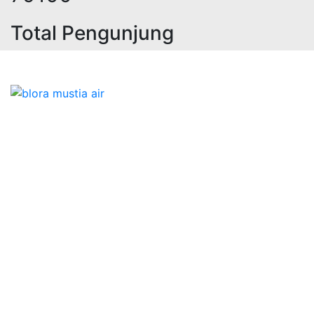
Total Pengunjung
, jasa geolistrik, sumur bor, bor su
Bidang Konstruksi & Pembuatan Perizinan SIPA Air
Tanah bersama Cv.Blora Mustika air yang memberikan
kualitas data-data resmi dan Pekejaan Konstruksi Uji
terbaik Success dalam pelaksanaannya untuk
kebutuhan usaha/perusahaan kamu ingin ambil bidang
layanan apa yang akan kami tampilkan untuk yang
terbaik buat kamu.
Kami adalah Solusi Terdekat dengan memberikan
Kualitas terbaik dengan harga yang relatif bersahabat
untuk kebutuhan Pembuatan Perizinan SIPA Air Tanah,
Jasa Sumur Bor, Jasa Geolistrik, Jasa Borehole
Camera dan Plumping Test, Sondir Test, PDA Test dan
Sumur Imbuhan.