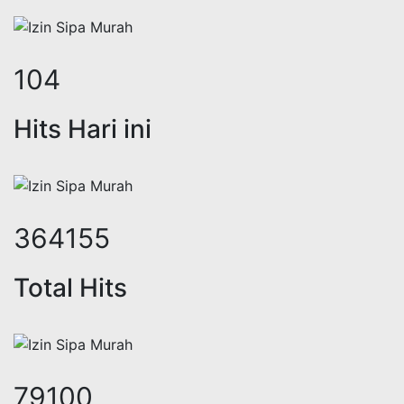
138
Hits Hari ini
480799
Total Hits
104846