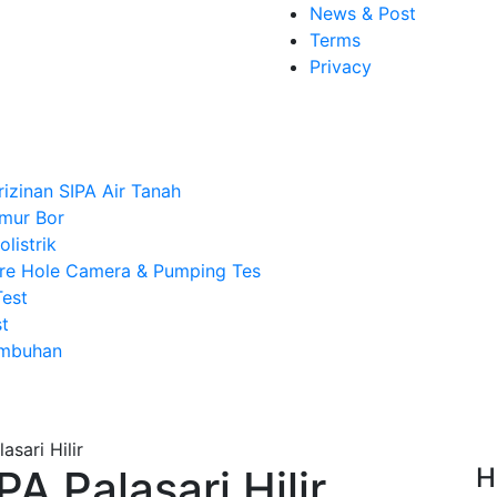
News & Post
Terms
Privacy
rizinan SIPA Air Tanah
mur Bor
listrik
re Hole Camera & Pumping Tes
Test
t
Imbuhan
A Palasari Hilir
H