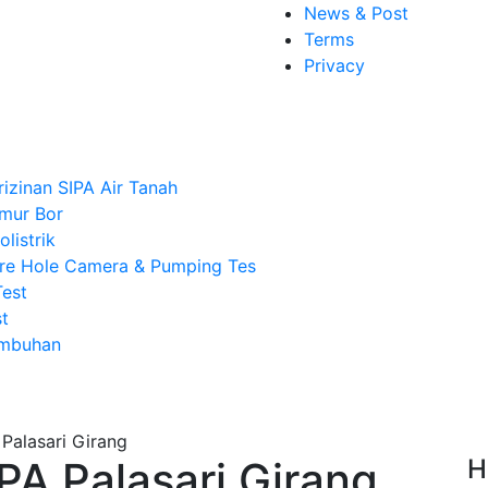
News & Post
Terms
Privacy
rizinan SIPA Air Tanah
mur Bor
listrik
re Hole Camera & Pumping Tes
Test
t
Imbuhan
PA Palasari Girang
H