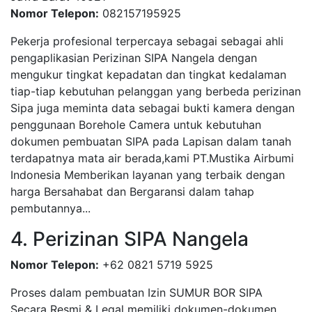
Nomor Telepon:
082157195925
Pekerja profesional terpercaya sebagai sebagai ahli
pengaplikasian Perizinan SIPA Nangela dengan
mengukur tingkat kepadatan dan tingkat kedalaman
tiap-tiap kebutuhan pelanggan yang berbeda perizinan
Sipa juga meminta data sebagai bukti kamera dengan
penggunaan Borehole Camera untuk kebutuhan
dokumen pembuatan SIPA pada Lapisan dalam tanah
terdapatnya mata air berada,kami PT.Mustika Airbumi
Indonesia Memberikan layanan yang terbaik dengan
harga Bersahabat dan Bergaransi dalam tahap
pembutannya...
4. Perizinan SIPA Nangela
Nomor Telepon:
+62 0821 5719 5925
Proses dalam pembuatan Izin SUMUR BOR SIPA
Secara Resmi & Legal memiliki dokumen-dokumen