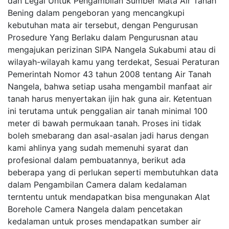
dan Legal Untuk Pengambilan Sumber Mata Air Tanah
Bening dalam pengeboran yang mencangkupi
kebutuhan mata air tersebut, dengan Pengurusan
Prosedure Yang Berlaku dalam Pengurusnan atau
mengajukan perizinan SIPA Nangela Sukabumi atau di
wilayah-wilayah kamu yang terdekat, Sesuai Peraturan
Pemerintah Nomor 43 tahun 2008 tentang Air Tanah
Nangela, bahwa setiap usaha mengambil manfaat air
tanah harus menyertakan ijin hak guna air. Ketentuan
ini terutama untuk penggalian air tanah minimal 100
meter di bawah permukaan tanah. Proses ini tidak
boleh smebarang dan asal-asalan jadi harus dengan
kami ahlinya yang sudah memenuhi syarat dan
profesional dalam pembuatannya, berikut ada
beberapa yang di perlukan seperti membutuhkan data
dalam Pengambilan Camera dalam kedalaman
terntentu untuk mendapatkan bisa mengunakan Alat
Borehole Camera Nangela dalam pencetakan
kedalaman untuk proses mendapatkan sumber air