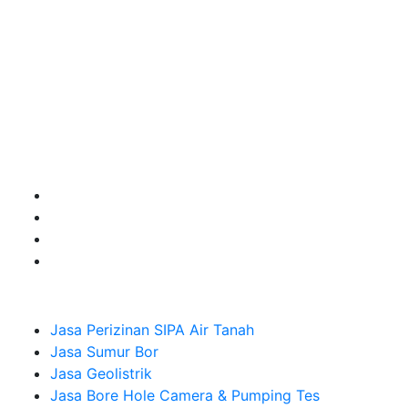
layanan apa yang akan kami tampilkan untuk yang
terbaik buat kamu.
Kami adalah Solusi Terdekat dengan memberikan
Kualitas terbaik dengan harga yang relatif bersahabat
untuk kebutuhan Pembuatan Perizinan SIPA Air Tanah,
Jasa Sumur Bor, Jasa Geolistrik, Jasa Borehole
Camera dan Plumping Test, Sondir Test, PDA Test dan
Sumur Imbuhan.
Company
Jasa Perizinan SIPA Air Tanah
Jasa Sumur Bor
Jasa Geolistrik
Jasa Bore Hole Camera & Pumping Tes