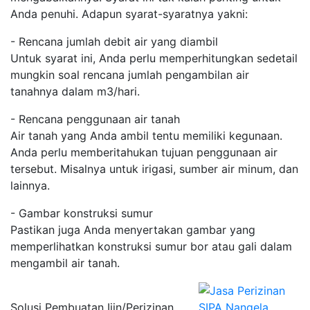
Anda penuhi. Adapun syarat-syaratnya yakni:
- Rencana jumlah debit air yang diambil
Untuk syarat ini, Anda perlu memperhitungkan sedetail
mungkin soal rencana jumlah pengambilan air
tanahnya dalam m3/hari.
- Rencana penggunaan air tanah
Air tanah yang Anda ambil tentu memiliki kegunaan.
Anda perlu memberitahukan tujuan penggunaan air
tersebut. Misalnya untuk irigasi, sumber air minum, dan
lainnya.
- Gambar konstruksi sumur
Pastikan juga Anda menyertakan gambar yang
memperlihatkan konstruksi sumur bor atau gali dalam
mengambil air tanah.
Solusi Pembuatan Ijin/Perizinan