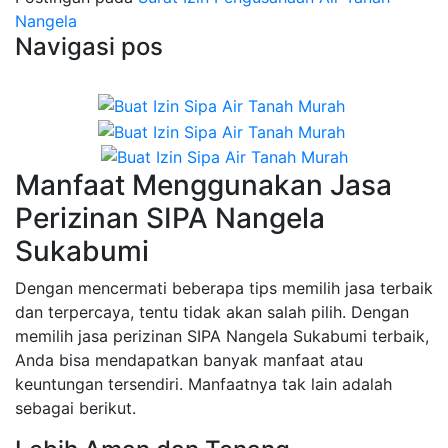
Nangela
Navigasi pos
Manfaat Menggunakan Jasa
Perizinan SIPA Nangela
Sukabumi
Dengan mencermati beberapa tips memilih jasa terbaik
dan terpercaya, tentu tidak akan salah pilih. Dengan
memilih jasa perizinan SIPA Nangela Sukabumi terbaik,
Anda bisa mendapatkan banyak manfaat atau
keuntungan tersendiri. Manfaatnya tak lain adalah
sebagai berikut.