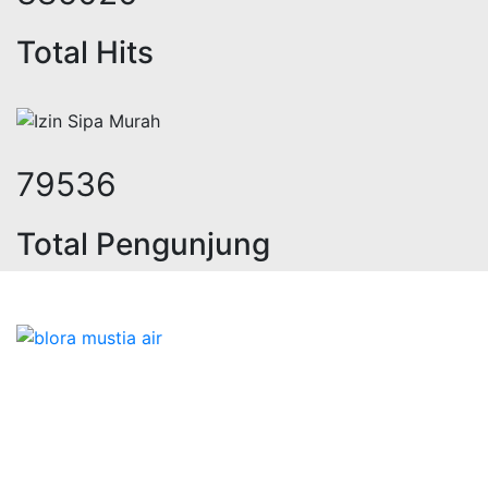
Total Hits
105533
Total Pengunjung
, jasa geolistrik, sumur bor, bor s
Bidang Konstruksi & Pembuatan Perizinan SIPA Air
Tanah bersama Cv.Blora Mustika air yang memberikan
kualitas data-data resmi dan Pekejaan Konstruksi Uji
terbaik Success dalam pelaksanaannya untuk
kebutuhan usaha/perusahaan kamu ingin ambil bidang