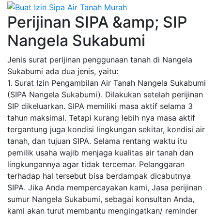
Perijinan SIPA &amp; SIP
Nangela Sukabumi
Jenis surat perijinan penggunaan tanah di Nangela
Sukabumi ada dua jenis, yaitu:
1. Surat Izin Pengambilan Air Tanah Nangela Sukabumi
(SIPA Nangela Sukabumi). Dilakukan setelah perijinan
SIP dikeluarkan. SIPA memiliki masa aktif selama 3
tahun maksimal. Tetapi kurang lebih nya masa aktif
tergantung juga kondisi lingkungan sekitar, kondisi air
tanah, dan tujuan SIPA. Selama rentang waktu itu
pemilik usaha wajib menjaga kualitas air tanah dan
lingkungannya agar tidak tercemar. Pelanggaran
terhadap hal tersebut bisa berdampak dicabutnya
SIPA. Jika Anda mempercayakan kami, Jasa perijinan
sumur Nangela Sukabumi, sebagai konsultan Anda,
kami akan turut membantu mengingatkan/ reminder