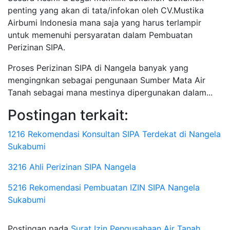
penting yang akan di tata/infokan oleh CV.Mustika
Airbumi Indonesia mana saja yang harus terlampir
untuk memenuhi persyaratan dalam Pembuatan
Perizinan SIPA.
Proses Perizinan SIPA di Nangela banyak yang
mengingnkan sebagai pengunaan Sumber Mata Air
Tanah sebagai mana mestinya dipergunakan dalam...
Postingan terkait:
1216 Rekomendasi Konsultan SIPA Terdekat di Nangela
Sukabumi
3216 Ahli Perizinan SIPA Nangela
5216 Rekomendasi Pembuatan IZIN SIPA Nangela
Sukabumi
Postingan pada
Surat Izin Pengusahaan Air Tanah