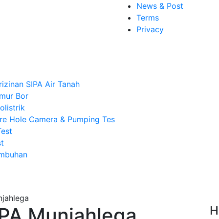
News & Post
Terms
Privacy
rizinan SIPA Air Tanah
mur Bor
listrik
re Hole Camera & Pumping Tes
Test
t
Imbuhan
IPA Munjahlega
H