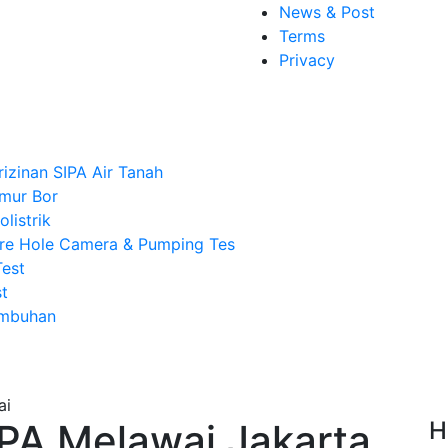
News & Post
Terms
Privacy
rizinan SIPA Air Tanah
mur Bor
listrik
re Hole Camera & Pumping Tes
Test
t
Imbuhan
IPA Melawai Jakarta
H