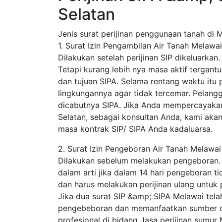
Selatan
Jenis surat perijinan penggunaan tanah di M
1. Surat Izin Pengambilan Air Tanah Melawa
Dilakukan setelah perijinan SIP dikeluarkan
Tetapi kurang lebih nya masa aktif tergantun
dan tujuan SIPA. Selama rentang waktu itu 
lingkungannya agar tidak tercemar. Pelang
dicabutnya SIPA. Jika Anda mempercayakan
Selatan, sebagai konsultan Anda, kami ak
masa kontrak SIP/ SIPA Anda kadaluarsa.
2. Surat Izin Pengeboran Air Tanah Melawai
Dilakukan sebelum melakukan pengeboran. SIP
dalam arti jika dalam 14 hari pengeboran ti
dan harus melakukan perijinan ulang untuk
Jika dua surat SIP &amp; SIPA Melawai tela
pengebeboran dan memanfaatkan sumber day
profesional di bidang Jasa perijinan sumur 