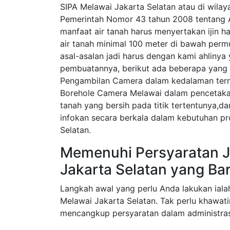
SIPA Melawai Jakarta Selatan atau di wilay
Pemerintah Nomor 43 tahun 2008 tentang 
manfaat air tanah harus menyertakan ijin ha
air tanah minimal 100 meter di bawah perm
asal-asalan jadi harus dengan kami ahliny
pembuatannya, berikut ada beberapa yang 
Pengambilan Camera dalam kedalaman tern
Borehole Camera Melawai dalam pencetaka
tanah yang bersih pada titik tertentunya,d
infokan secara berkala dalam kebutuhan pr
Selatan.
Memenuhi Persyaratan J
Jakarta Selatan yang Ba
Langkah awal yang perlu Anda lakukan iala
Melawai Jakarta Selatan. Tak perlu khawati
mencangkup persyaratan dalam administras