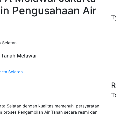
Izin Pengusahaan Air
T
a Selatan
ir Tanah Melawai
arta Selatan
R
T
rta Selatan dengan kualitas memenuhi persyaratan
m proses Pengambilan Air Tanah secara resmi dan