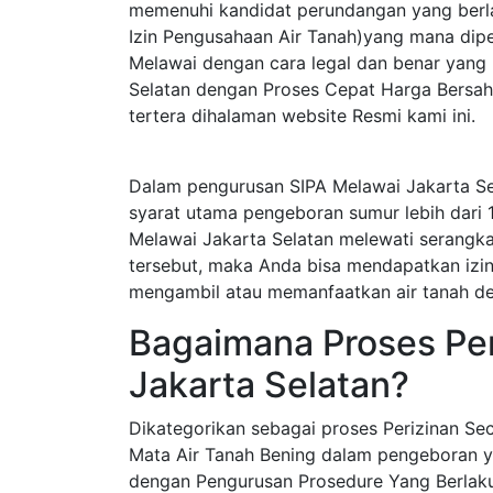
memenuhi kandidat perundangan yang berla
Izin Pengusahaan Air Tanah)yang mana dip
Melawai dengan cara legal dan benar yang
Selatan dengan Proses Cepat Harga Bersah
tertera dihalaman website Resmi kami ini.
Dalam pengurusan SIPA Melawai Jakarta Se
syarat utama pengeboran sumur lebih dari 
Melawai Jakarta Selatan melewati serangk
tersebut, maka Anda bisa mendapatkan izin s
mengambil atau memanfaatkan air tanah de
Bagaimana Proses Per
Jakarta Selatan?
Dikategorikan sebagai proses Perizinan S
Mata Air Tanah Bening dalam pengeboran y
dengan Pengurusan Prosedure Yang Berlak