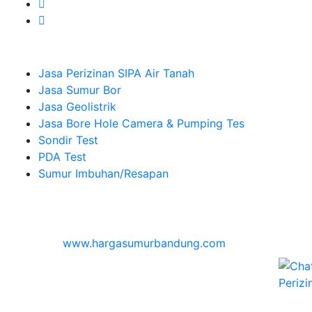
Company
Jasa Perizinan SIPA Air Tanah
Jasa Sumur Bor
Jasa Geolistrik
Jasa Bore Hole Camera & Pumping Tes
Sondir Test
PDA Test
Sumur Imbuhan/Resapan
Melayani Hingga
Seluruh Indonesia & Bali, Lombok, Banyuwangi
© 2026
www.hargasumurbandung.com
| Pembuatan
Izin SIPA Air Tanah, Sumur Bor, Geolistrik, Borehole
Camera & Pumping tes, Sondir, PDA Test & Sumur
Imbuhan
© 2017
Cv. Blora Mustika air