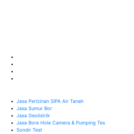
terbaik buat kamu.
Kami adalah Solusi Terdekat dengan memberikan
Kualitas terbaik dengan harga yang relatif bersahabat
untuk kebutuhan Pembuatan Perizinan SIPA Air Tanah,
Jasa Sumur Bor, Jasa Geolistrik, Jasa Borehole
Camera dan Plumping Test, Sondir Test, PDA Test dan
Sumur Imbuhan.
Company
Jasa Perizinan SIPA Air Tanah
Jasa Sumur Bor
Jasa Geolistrik
Jasa Bore Hole Camera & Pumping Tes
Sondir Test