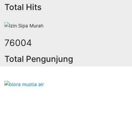
Total Hits
101442
Total Pengunjung
geolistrik, sumur bor, bor sumur,ma
Bidang Konstruksi & Pembuatan Perizinan SIPA Air
Tanah bersama Cv.Blora Mustika air yang memberikan
kualitas data-data resmi dan Pekejaan Konstruksi Uji
terbaik Success dalam pelaksanaannya untuk
kebutuhan usaha/perusahaan kamu ingin ambil bidang
layanan apa yang akan kami tampilkan untuk yang