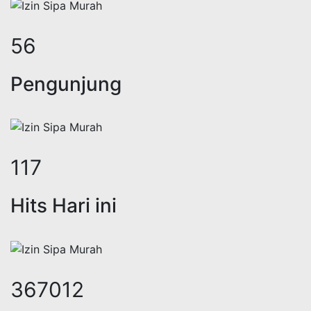
74
Pengunjung
154
Hits Hari ini
485082