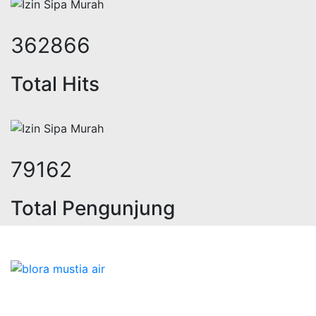
482398
Total Hits
105239
Total Pengunjung
jasa geolistrik, sumur bor, bor sum
Bidang Konstruksi & Pembuatan Perizinan SIPA Air
Tanah bersama Cv.Blora Mustika air yang memberikan