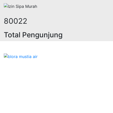
106386
Total Pengunjung
ik, jasa geolistrik, sumur bor, bor
Bidang Konstruksi & Pembuatan Perizinan SIPA Air
Tanah bersama Cv.Blora Mustika air yang memberikan
kualitas data-data resmi dan Pekejaan Konstruksi Uji
terbaik Success dalam pelaksanaannya untuk
kebutuhan usaha/perusahaan kamu ingin ambil bidang
layanan apa yang akan kami tampilkan untuk yang
terbaik buat kamu.
Kami adalah Solusi Terdekat dengan memberikan
Kualitas terbaik dengan harga yang relatif bersahabat