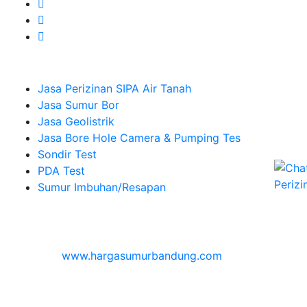
Company
Jasa Perizinan SIPA Air Tanah
Jasa Sumur Bor
Jasa Geolistrik
Jasa Bore Hole Camera & Pumping Tes
Sondir Test
PDA Test
Sumur Imbuhan/Resapan
Melayani Hingga
Seluruh Indonesia & Bali, Lombok, Banyuwangi
© 2026
www.hargasumurbandung.com
| Pembuatan
Izin SIPA Air Tanah, Sumur Bor, Geolistrik, Borehole
Camera & Pumping tes, Sondir, PDA Test & Sumur
Imbuhan