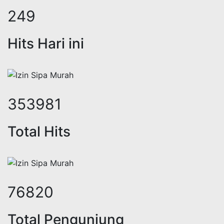
334
Hits Hari ini
474819
Total Hits
103459
Total Pengunjung