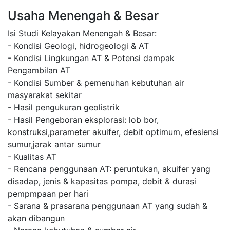
Usaha Menengah & Besar
Isi Studi Kelayakan Menengah & Besar:
- Kondisi Geologi, hidrogeologi & AT
- Kondisi Lingkungan AT & Potensi dampak
Pengambilan AT
- Kondisi Sumber & pemenuhan kebutuhan air
masyarakat sekitar
- Hasil pengukuran geolistrik
- Hasil Pengeboran eksplorasi: lob bor,
konstruksi,parameter akuifer, debit optimum, efesiensi
sumur,jarak antar sumur
- Kualitas AT
- Rencana penggunaan AT: peruntukan, akuifer yang
disadap, jenis & kapasitas pompa, debit & durasi
pempmpaan per hari
- Sarana & prasarana penggunaan AT yang sudah &
akan dibangun