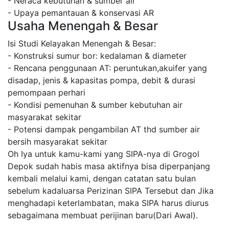
- Neraca kebutuhan & sumber air
- Upaya pemantauan & konservasi AR
Usaha Menengah & Besar
Isi Studi Kelayakan Menengah & Besar:
- Konstruksi sumur bor: kedalaman & diameter
- Rencana penggunaan AT: peruntukan,akuifer yang
disadap, jenis & kapasitas pompa, debit & durasi
pemompaan perhari
- Kondisi pemenuhan & sumber kebutuhan air
masyarakat sekitar
- Potensi dampak pengambilan AT thd sumber air
bersih masyarakat sekitar
Oh Iya untuk kamu-kami yang SIPA-nya di Grogol
Depok sudah habis masa aktifnya bisa diperpanjang
kembali melalui kami, dengan catatan satu bulan
sebelum kadaluarsa Perizinan SIPA Tersebut dan Jika
menghadapi keterlambatan, maka SIPA harus diurus
sebagaimana membuat perijinan baru(Dari Awal).