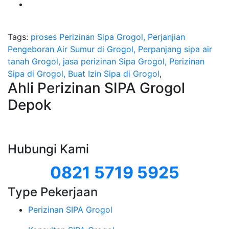
Tags:
proses Perizinan Sipa Grogol, Perjanjian
Pengeboran Air Sumur di Grogol, Perpanjang sipa air
tanah Grogol, jasa perizinan Sipa Grogol, Perizinan
Sipa di Grogol, Buat Izin Sipa di Grogol
,
Ahli Perizinan SIPA Grogol
Depok
Hubungi Kami
0821 5719 5925
Type Pekerjaan
Perizinan SIPA Grogol