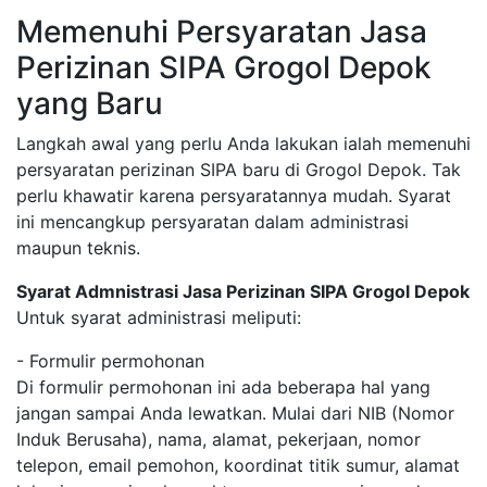
Memenuhi Persyaratan Jasa
Perizinan SIPA Grogol Depok
yang Baru
Langkah awal yang perlu Anda lakukan ialah memenuhi
persyaratan perizinan SIPA baru di Grogol Depok. Tak
perlu khawatir karena persyaratannya mudah. Syarat
ini mencangkup persyaratan dalam administrasi
maupun teknis.
Syarat Admnistrasi Jasa Perizinan SIPA Grogol Depok
Untuk syarat administrasi meliputi:
- Formulir permohonan
Di formulir permohonan ini ada beberapa hal yang
jangan sampai Anda lewatkan. Mulai dari NIB (Nomor
Induk Berusaha), nama, alamat, pekerjaan, nomor
telepon, email pemohon, koordinat titik sumur, alamat