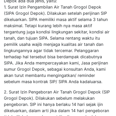
Depok ada dua jenis, yaitu:
1. Surat Izin Pengambilan Air Tanah Grogol Depok
(SIPA Grogol Depok). Dilakukan setelah perijinan SIP
dikeluarkan. SIPA memiliki masa aktif selama 3 tahun
maksimal. Tetapi kurang lebih nya masa aktif
tergantung juga kondisi lingkungan sekitar, kondisi air
tanah, dan tujuan SIPA. Selama rentang waktu itu
pemilik usaha wajib menjaga kualitas air tanah dan
lingkungannya agar tidak tercemar. Pelanggaran
terhadap hal tersebut bisa berdampak dicabutnya
SIPA. Jika Anda mempercayakan kami, Jasa perijinan
sumur Grogol Depok, sebagai konsultan Anda, kami
akan turut membantu mengingatkan/ reminder
sebelum masa kontrak SIP/ SIPA Anda kadaluarsa.
2. Surat Izin Pengeboran Air Tanah Grogol Depok (SIP
Grogol Depok). Dilakukan sebelum melakukan
pengeboran. SIP ini hanya berlaku 14 hari sejak ijin
dikeluarkan, dalam arti jika dalam 14 hari pengeboran