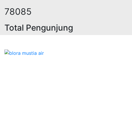
100173
Total Pengunjung
 jasa geolistrik, sumur bor, bor su
Bidang Konstruksi & Pembuatan Perizinan SIPA Air
Tanah bersama Cv.Blora Mustika air yang memberikan
kualitas data-data resmi dan Pekejaan Konstruksi Uji
terbaik Success dalam pelaksanaannya untuk
kebutuhan usaha/perusahaan kamu ingin ambil bidang
layanan apa yang akan kami tampilkan untuk yang
terbaik buat kamu.
Kami adalah Solusi Terdekat dengan memberikan
Kualitas terbaik dengan harga yang relatif bersahabat
untuk kebutuhan Pembuatan Perizinan SIPA Air Tanah,
Jasa Sumur Bor, Jasa Geolistrik, Jasa Borehole